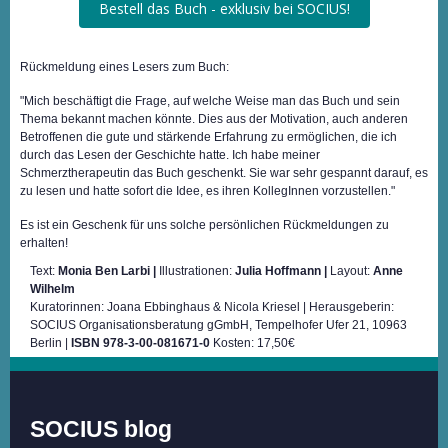
Bestell das Buch - exklusiv bei SOCIUS!
Rückmeldung eines Lesers zum Buch:
"Mich beschäftigt die Frage, auf welche Weise man das Buch und sein
Thema bekannt machen könnte. Dies aus der Motivation, auch anderen
Betroffenen die gute und stärkende Erfahrung zu ermöglichen, die ich
durch das Lesen der Geschichte hatte. Ich habe meiner
Schmerztherapeutin das Buch geschenkt. Sie war sehr gespannt darauf, es
zu lesen und hatte sofort die Idee, es ihren KollegInnen vorzustellen."
Es ist ein Geschenk für uns solche persönlichen Rückmeldungen zu
erhalten!
Text:
Monia Ben Larbi |
Illustrationen:
Julia Hoffmann |
Layout:
Anne
Wilhelm
Kuratorinnen: Joana Ebbinghaus & Nicola Kriesel | Herausgeberin:
SOCIUS Organisationsberatung gGmbH, Tempelhofer Ufer 21, 10963
Berlin |
ISBN 978-3-00-081671-0
Kosten: 17,50€
SOCIUS blog