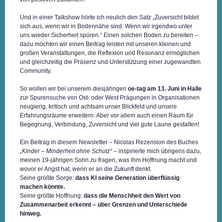
Und in einer Talkshow hörte ich neulich den Satz „Zuversicht bildet
sich aus, wenn wir in Bodennähe sind. Wenn wir irgendwo unter
uns wieder Sicherheit spüren.“ Einen solchen Boden zu bereiten –
dazu möchten wir einen Beitrag leisten mit unseren kleinen und
großen Veranstaltungen, die Reflexion und Resonanz ermöglichen
und gleichzeitig die Präsenz und Unterstützung einer zugewandten
Community.
So wollen wir bei unserem diesjährigen
oe-tag am 13. Juni in Halle
zur Spurensuche von Ost- oder West Prägungen in Organisationen
neugierig, kritisch und achtsam unser Blickfeld und unsere
Erfahrungsräume erweitern. Aber vor allem auch einen Raum für
Begegnung, Verbindung, Zuversicht und viel gute Laune gestalten!
Ein Beitrag in diesem Newsletter – Nicolas Rezension des Buches
„Kinder – Minderheit ohne Schutz“
– inspirierte mich übrigens dazu,
meinen 19-jährigen Sohn zu fragen, was ihm Hoffnung macht und
wovor er Angst hat, wenn er an die Zukunft denkt.
Seine größte Sorge:
dass KI seine Generation überflüssig
machen könnte.
Seine größte Hoffnung:
dass die Menschheit den Wert von
Zusammenarbeit erkennt – über Grenzen und Unterschiede
hinweg.