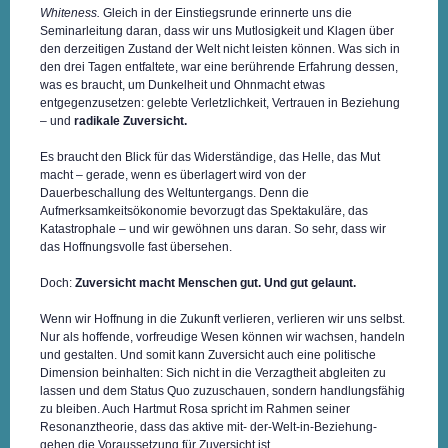
Whiteness.
Gleich in der Einstiegsrunde erinnerte uns die
Seminarleitung daran, dass wir uns Mutlosigkeit und Klagen über
den derzeitigen Zustand der Welt nicht leisten können. Was sich in
den drei Tagen entfaltete, war eine berührende Erfahrung dessen,
was es braucht, um Dunkelheit und Ohnmacht etwas
entgegenzusetzen: gelebte Verletzlichkeit, Vertrauen in Beziehung
– und
radikale Zuversicht.
Es braucht den Blick für das Widerständige, das Helle, das Mut
macht – gerade, wenn es überlagert wird von der
Dauerbeschallung des Weltuntergangs. Denn die
Aufmerksamkeitsökonomie bevorzugt das Spektakuläre, das
Katastrophale – und wir gewöhnen uns daran. So sehr, dass wir
das Hoffnungsvolle fast übersehen.
Doch:
Zuversicht macht Menschen gut. Und gut gelaunt.
Wenn wir Hoffnung in die Zukunft verlieren, verlieren wir uns selbst.
Nur als hoffende, vorfreudige Wesen können wir wachsen, handeln
und gestalten. Und somit kann Zuversicht auch eine politische
Dimension beinhalten: Sich nicht in die Verzagtheit abgleiten zu
lassen und dem Status Quo zuzuschauen, sondern handlungsfähig
zu bleiben. Auch Hartmut Rosa spricht im Rahmen seiner
Resonanztheorie, dass das aktive mit- der-Welt-in-Beziehung-
gehen die Voraussetzung für Zuversicht ist.